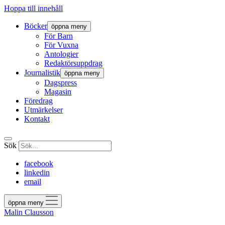
Hoppa till innehåll
Böcker
öppna meny
För Barn
För Vuxna
Antologier
Redaktörsuppdrag
Journalistik
öppna meny
Dagspress
Magasin
Föredrag
Utmärkelser
Kontakt
Sök
facebook
linkedin
email
öppna meny
Malin Clausson